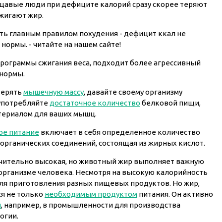
ощавые люди при дефиците калорий сразу скорее теряют
жигают жир.
ть главным правилом похудения - дефицит ккал не
нормы. - читайте на нашем сайте!
программы сжигания веса, подходит более агрессивный
 нормы.
отерять
мышечную массу
, давайте своему организму
 употребляйте
достаточное количество
белковой пищи,
териалом для ваших мышц.
ое питание
включает в себя определенное количество
 органических соединений, состоящая из жирных кислот.
чительно высокая, но животный жир выполняет важную
организме человека. Несмотря на высокую калорийность
для приготовления разных пищевых продуктов. Но жир,
ся не только
необходимым продуктом
питания. Он активно
и
, например, в промышленности для производства
огии.