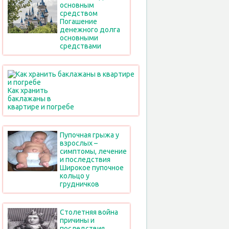
основным
средством
Погашение
денежного долга
основными
средствами
Как хранить
баклажаны в
квартире и погребе
Пупочная грыжа у
взрослых –
симптомы, лечение
и последствия
Широкое пупочное
кольцо у
грудничков
Столетняя война
причины и
последствия