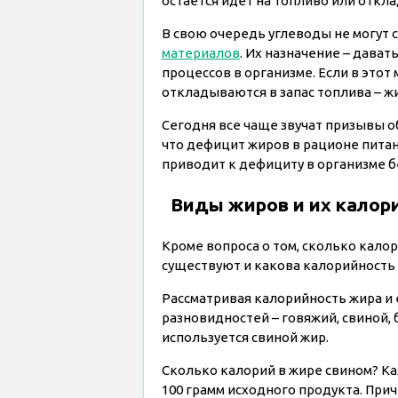
остается идет на топливо или откла
В свою очередь углеводы не могут 
материалов
. Их назначение – дава
процессов в организме. Если в этот
откладываются в запас топлива – ж
Сегодня все чаще звучат призывы о
что дефицит жиров в рационе пита
приводит к дефициту в организме б
Виды жиров и их калор
Кроме вопроса о том, сколько кало
существуют и какова калорийность
Рассматривая калорийность жира и
разновидностей – говяжий, свиной, 
используется свиной жир.
Сколько калорий в жире свином? Ка
100 грамм исходного продукта. При