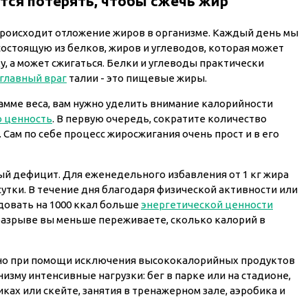
тся потерять, чтобы сжечь жир
происходит отложение жиров в организме. Каждый день мы
остоящую из белков, жиров и углеводов, которая может
, а может сжигаться. Белки и углеводы практически
главный враг
талии - это пищевые жиры.
амме веса, вам нужно уделить внимание калорийности
 ценность
. В первую очередь, сократите количество
 Сам по себе процесс жиросжигания очень прост и в его
ый дефицит. Для еженедельного избавления от 1 кг жира
сутки. В течение дня благодаря физической активности или
довать на 1000 ккал больше
энергетической ценности
азрыве вы меньше переживаете, сколько калорий в
но при помощи исключения высококалорийных продуктов
низму интенсивные нагрузки: бег в парке или на стадионе,
иках или скейте, занятия в тренажерном зале, аэробика и