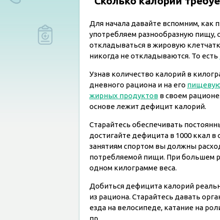
Сколько калорий требуе
Для начала давайте вспомним, как 
употребляем разнообразную пищу, с
откладываться в жировую клетчатку
никогда не откладываются. То есть
Узнав количество калорий в килогр
дневного рациона и на его
пищевую
жирных продуктов
в своем рационе.
основе лежит дефицит калорий.
Старайтесь обеспечивать постоянн
достигайте дефицита в 1000 ккал в 
занятиям спортом вы должны расхо
потребляемой пищи. При большем р
одном килограмме веса.
Добиться дефицита калорий реаль
из рациона. Старайтесь давать орга
езда на велосипеде, катание на рол
пр.