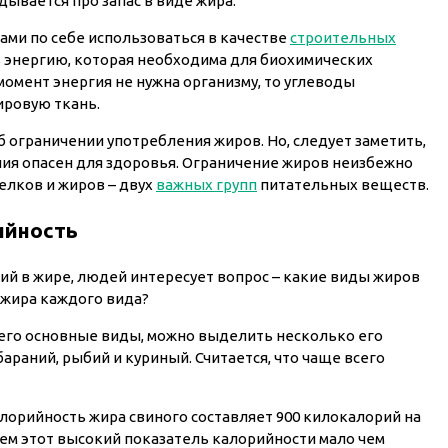
дывается про запас в виде жира.
сами по себе использоваться в качестве
строительных
ть энергию, которая необходима для биохимических
 момент энергия не нужна организму, то углеводы
ировую ткань.
б ограничении употребления жиров. Но, следует заметить,
ния опасен для здоровья. Ограничение жиров неизбежно
елков и жиров – двух
важных групп
питательных веществ.
ийность
рий в жире, людей интересует вопрос – какие виды жиров
 жира каждого вида?
 его основные виды, можно выделить несколько его
бараний, рыбий и куриный. Считается, что чаще всего
лорийность жира свиного составляет 900 килокалорий на
чем этот высокий показатель калорийности мало чем