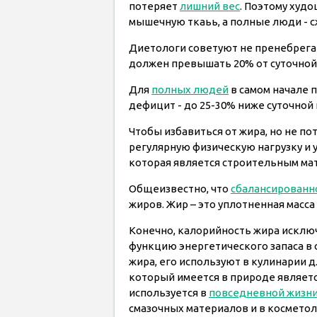
потеряет
лишний вес
. Поэтому худ
мышечную ткаьь, а полные люди - с
Диетологи советуют не пренебрега
должен превышать 20% от суточной 
Для
полных людей
в самом начале 
дефицит - до 25-30% ниже суточной
Чтобы избавиться от жира, но не п
регулярную физическую нагрузку и
которая является строительным ма
Общеизвестно, что
сбалансированн
жиров. Жир – это уплотненная масса
Конечно, калорийность жира исклю
функцию энергетического запаса в 
жира, его используют в кулинарии 
который имеется в природе являет
используется в
повседневной жизн
смазочных материалов и в косметол