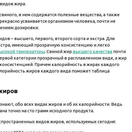
 видов жира.
виного, в нем содержатся полезные вещества, а также
 прекрасно усваивается организмом человека, почти не
чением дозировки.
дов – высшего, первого, второго сорта и экстра. Для
экстра, имеющий прозрачную консистенцию и легко
ысокой температуры
. Свиной жир
высшего качества
почти
первой категории прозрачный в расплавленном виде, а жир
 консистенцией. Причем калорийность в жирах каждого
алорийность жиров каждого вида поможет таблица
жиров
знают, обо всех видах жиров и об их калорийности. Ведь
на точно на сто грамм исходного продукта.
спространенных видов жиров, используемых сегодня: