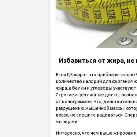
Избавиться от жира, н
Если 0,5 жира - это приблизительно 
количество калорий для сжигания жи
жира, а белки и углеводы участвуют
Строгие агрессивные диеты, особе
от килограммов. Что, действительно
разрущению мышечной массы, котора
весах, не спешите радоваться. Спе
мышцами.
Интересно, что чем выше жировая п