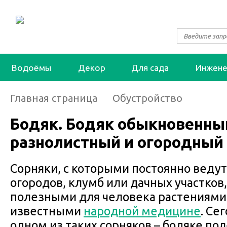
Водоёмы
Декор
Для сада
Инжене
Главная страница
Обустройство
Бодяк. Бодяк обыкновенный
разнолистный и огородный
Сорняки, с которыми постоянно веду
огородов, клумб или дачных участков
полезными для человека растениями,
известными
народной медицине
. Се
одном из таких сорняков – бодяке по