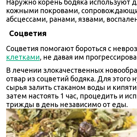
Наружно корень бодяка используют д
кожными покровами, сопровождающи
абсцессами, ранами, язвами, воспале
Соцветия
Соцветия помогают бороться с невро
клетками
, не давая им прогрессирова
В лечении злокачественных новообр
отвар из соцветий бодяка. Для этого ну
сырья залить стаканом воды и кипяти
затем настоять 1 час, процедить и ис
трижды в день независимо от еды.