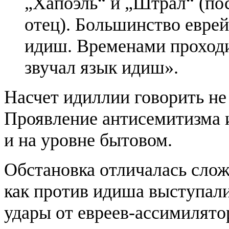
„Хапоэль“ и „Штрал“ (по
отец). Большинство евре
идиш. Временами проходи
звучал язык идиш».
Насчет идиллии говорить не 
Проявление антисемитизма и
и на уровне бытовом.
Обстановка отличалась слож
как против идиша выступали 
удары от евреев-ассимилят