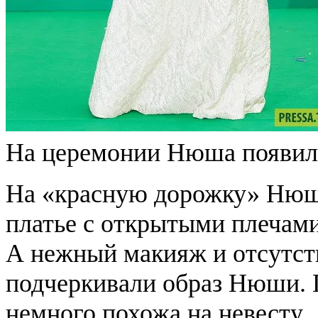
На церемонии Нюша появила
На «красную дорожку» Нюш
платье с открытыми плечами
А нежный макияж и отсутств
подчеркивали образ Нюши. П
немного похожа на невесту.