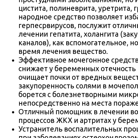
цистита, полиневрита, уретрита, 
народное средство позволяет изб
герпесрвирусов, послужит отличн
лечении гепатита, холангита (за
каналов), как вспомогательное, 
время лечения вещество.
Эффективное мочегонное средств
снижает у беременных отечность 
очищает почки от вредных вещес
закупоренность солями в мочепол
борется с болезнетворными микр
непосредственно на места пораже
Отличный помощник в лечении в
процессов ЖКХ и артритах у бере
Устранитель воспалительных про
при заболеваниях остеохондрозо