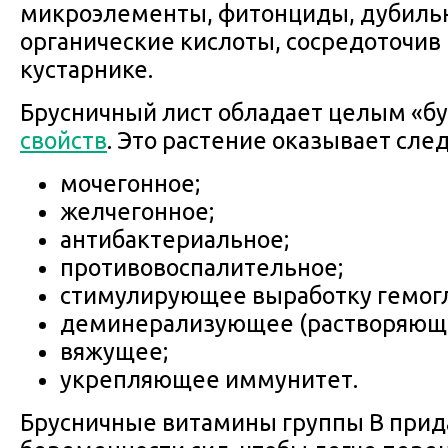
микроэлементы, фитонциды, дубиль
органические кислоты, сосредоточив 
кустарнике.
Брусничный лист обладает целым «б
свойств
. Это растение оказывает сл
мочегонное;
желчегонное;
антибактериальное;
противовоспалительное;
стимулирующее выработку гемогл
деминерализующее (растворяюще
вяжущее;
укрепляющее иммунитет.
Брусничные витамины группы В при