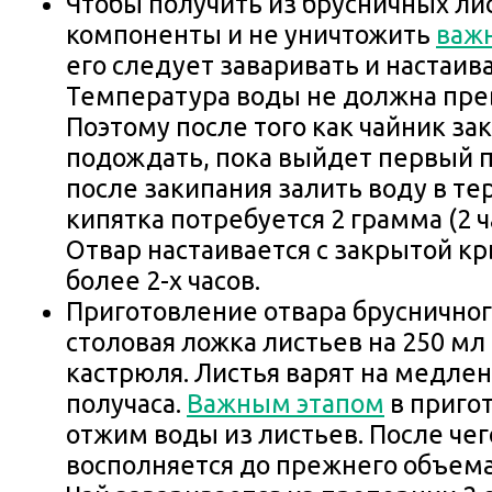
Чтобы получить из брусничных ли
компоненты и не уничтожить
важ
его следует заваривать и настаива
Температура воды не должна пре
Поэтому после того как чайник за
подождать, пока выйдет первый п
после закипания залить воду в тер
кипятка потребуется 2 грамма (2 
Отвар настаивается с закрытой к
более 2-х часов.
Приготовление отвара брусничног
столовая ложка листьев на 250 м
кастрюля. Листья варят на медлен
получаса.
Важным этапом
в приго
отжим воды из листьев. После че
восполняется до прежнего объема