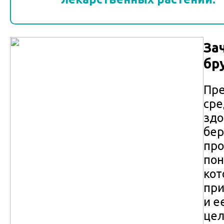
За
бр
Пре
сре
здо
бер
про
пон
кот
при
и е
це